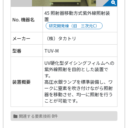
45 照射器移動方式紫外線照射装
置
No. 機器名
研究開発棟（旧 三次元C）
メーカー
（株）タカトリ
型番
TUV-M
UV硬化型ダイシングフィルムへの
紫外線照射を目的とした装置で
す。
装置概要
高圧水銀ランプを標準装備し、ワ
ークに窒素を吹き付けながら照射
器を移動させ、均一に照射を行う
ことが可能です。
関連する要素技術
0
件