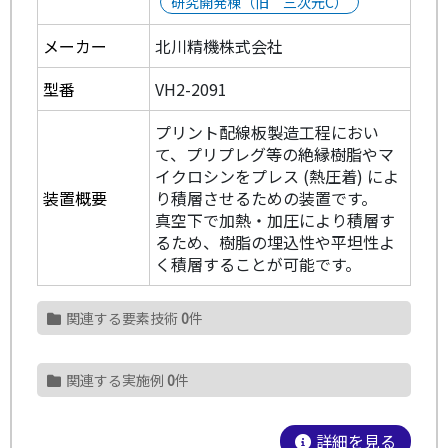
研究開発棟（旧 三次元C）
メーカー
北川精機株式会社
型番
VH2-2091
プリント配線板製造工程におい
て、プリプレグ等の絶縁樹脂やマ
イクロシンをプレス (熱圧着) によ
装置概要
り積層させるための装置です。
真空下で加熱・加圧により積層す
るため、樹脂の埋込性や平坦性よ
く積層することが可能です。
関連する要素技術
0
件
関連する実施例
0
件
詳細を見る