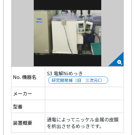
S3 電解Niめっき
No. 機器名
研究開発棟（旧 三次元C）
メーカー
型番
通電によってニッケル金属の皮膜
装置概要
を析出させるめっきです。