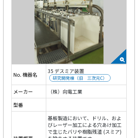
35 デスミア装置
No. 機器名
研究開発棟（旧 三次元C）
メーカー
（株）向電工業
型番
基板製造において、ドリル、およ
びレーザー加工による穴あけ加工
で生じたバリや樹脂残渣 (スミア)