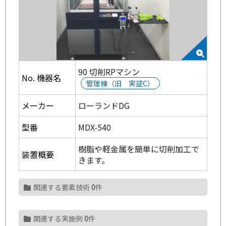
90 切削RPマシン
No. 機器名
管理棟（旧 実証C）
メーカー
ローランドDG
型番
MDX-540
樹脂や軽金属を簡単に切削加工で
装置概要
きます。
関連する要素技術
0
件
関連する実施例
0
件