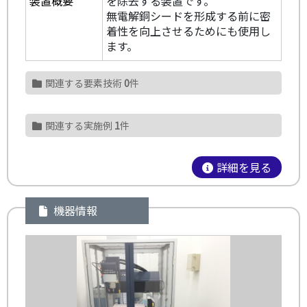
装置概要
を除去する装置です。
無電解銅シードを形成する前に密
着性を向上させるためにも使用し
ます。
関連する要素技術
0
件
関連する実施例
1
件
詳細を見る
機器情報