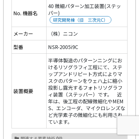
40 微細パターン加工装置(ステッ
パー)
No. 機器名
研究開発棟（旧 三次元C）
メーカー
（株）ニコン
型番
NSR-2005i9C
半導体製造のパターンニングにお
けるリソグラフィ工程にて、ステ
ップアンドリピート方式によりマ
スクのパターンをウェハ上に縮小
投影し露光するフォトリソグラフ
装置概要
ィ装置（ステッパー）です。 近
年は、後工程の配線微細化やMEM
S、エンコーダ、マイクロレンズな
ど光学素子の微細化にも利用され
ています。
関連する要素技術
0
件