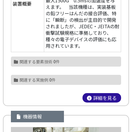
最大1500G 0.5msの加速度を与
装置概要
えます。 当該機種は、実装基板
の鉛フリーはんだの接合評価、特
に「瞬断」の検出が主目的で開発
されましたが、JEDEC・JEITAの耐
衝撃試験規格に準拠しており、
種々の電子デバイスの評価にも応
用されています。
関連する要素技術
0
件
関連する実施例
0
件
詳細を見る
機器情報