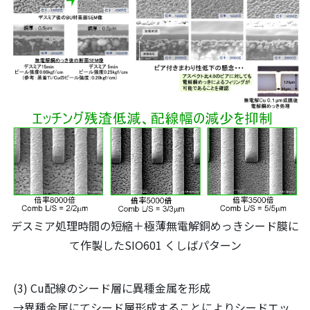
デスミア処理時間の短縮＋極薄無電解銅めっきシード膜に
て作製したSIO601 くしばパターン
(3) Cu配線のシード層に異種金属を形成
→異種金属にてシード層形成することによりシードエッ