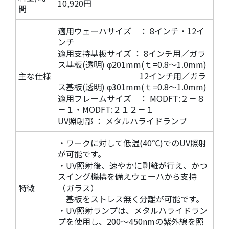
10,920円
間
適用ウェーハサイズ ： 8インチ・12イ
ンチ
適用支持基板サイズ ： 8インチ用／ガラ
ス基板(透明) φ201mm(ｔ=0.8～1.0mm)
主な仕様
12インチ用／ガラ
ス基板(透明) φ301mm(ｔ=0.8～1.0mm)
適用フレームサイズ ： MODFT:２－８
－１・MODFT:２１２－１
UV照射部 ： メタルハライドランプ
・ワークに対して低温(40℃)でのUV照射
が可能です。
・UV照射後、速やかに剥離が行え、かつ
スイング機構を備えウェーハから支持
特徴
（ガラス）
基板をストレス無く分離が可能です。
・UV照射ランプは、メタルハライドラン
プを使用し、200～450nmの紫外線を照