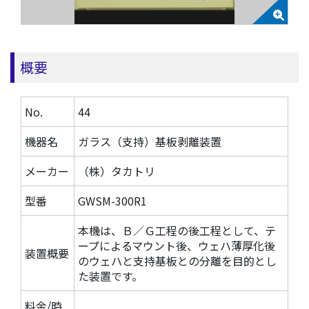
概要
No.
44
機器名
ガラス（支持）基板剥離装置
メーカー
（株）タカトリ
型番
GWSM-300R1
本機は、Ｂ／Ｇ工程の後工程として、テ
ープによるマウント後、ウェハ薄厚化後
装置概要
のウェハと支持基板との分離を目的とし
た装置です。
料金/時