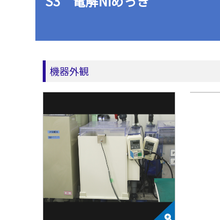
S3 電解Niめっき
機器外観