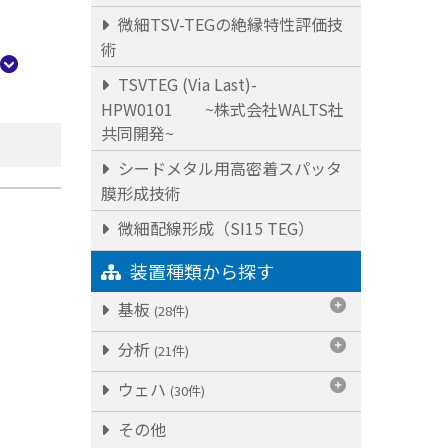
微細TSV-TEGの絶縁特性評価技
術
TSVTEG (Via Last)-
HPW0101 ~株式会社WALTS社
共同開発~
シードメタル用高密着スパッタ
膜形成技術
微細配線形成（SI15 TEG）
装置種類から探す
基板
(28件)
分析
(21件)
ウェハ
(30件)
その他