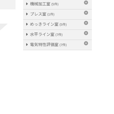
機械加工室
(5件)
プレス室
(1件)
めっきライン室
(5件)
水平ライン室
(7件)
電気特性評価室
(7件)