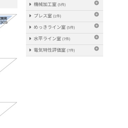
機械加工室
(5件)
プレス室
(1件)
めっきライン室
(5件)
水平ライン室
(7件)
電気特性評価室
(7件)