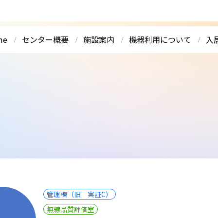
me
センター概要
施設案内
機器利用について
入
管理棟（旧 実証C）
無線品質評価室