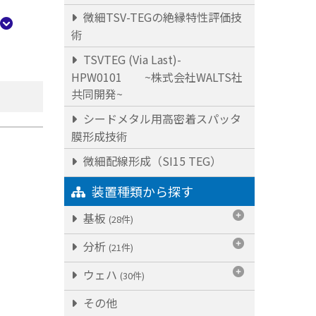
微細TSV-TEGの絶縁特性評価技
術
TSVTEG (Via Last)-
HPW0101 ~株式会社WALTS社
共同開発~
シードメタル用高密着スパッタ
膜形成技術
微細配線形成（SI15 TEG）
装置種類から探す
基板
(28件)
分析
(21件)
ウェハ
(30件)
その他